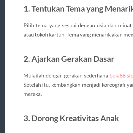
1. Tentukan Tema yang Menari
Pilih tema yang sesuai dengan usia dan minat 
atau tokoh kartun. Tema yang menarik akan me
2. Ajarkan Gerakan Dasar
Mulailah dengan gerakan sederhana
bola88 slo
Setelah itu, kembangkan menjadi koreografi y
mereka.
3. Dorong Kreativitas Anak