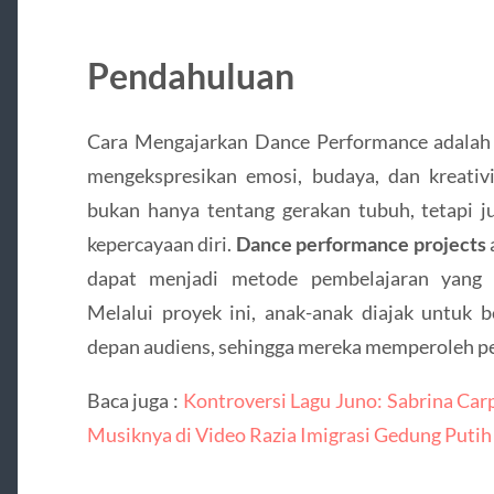
Pendahuluan
Cara Mengajarkan Dance Performance adalah
mengekspresikan emosi, budaya, dan kreativi
bukan hanya tentang gerakan tubuh, tetapi ju
kepercayaan diri.
Dance performance projects
dapat menjadi metode pembelajaran yang 
Melalui proyek ini, anak-anak diajak untuk be
depan audiens, sehingga mereka memperoleh p
Baca juga :
Kontroversi Lagu Juno: Sabrina Ca
Musiknya di Video Razia Imigrasi Gedung Putih