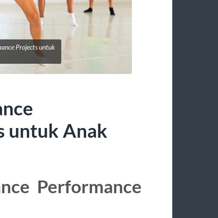
ance Projects untuk
ance
s untuk Anak
nce Performance