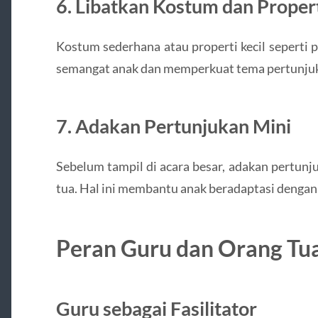
6. Libatkan Kostum dan Proper
Kostum sederhana atau properti kecil seperti 
semangat anak dan memperkuat tema pertunju
7. Adakan Pertunjukan Mini
Sebelum tampil di acara besar, adakan pertunju
tua. Hal ini membantu anak beradaptasi denga
Peran Guru dan Orang Tu
Guru sebagai Fasilitator