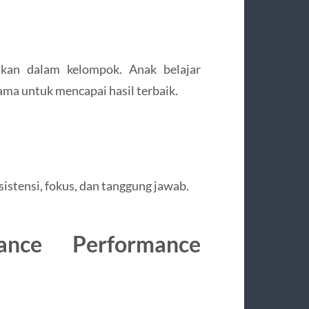
ukan dalam kelompok. Anak belajar
ma untuk mencapai hasil terbaik.
istensi, fokus, dan tanggung jawab.
nce Performance