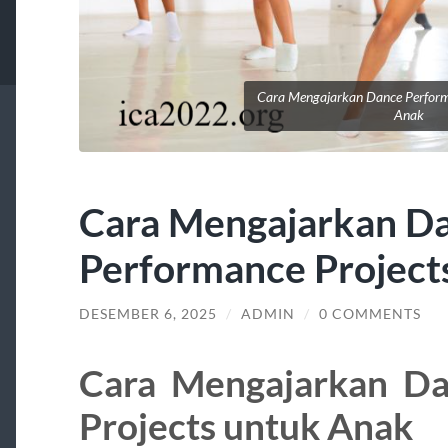
Cara Mengajarkan Dance Perform
Anak
Cara Mengajarkan D
Performance Project
DESEMBER 6, 2025
/
ADMIN
/
0 COMMENTS
Cara Mengajarkan Da
Projects untuk Anak