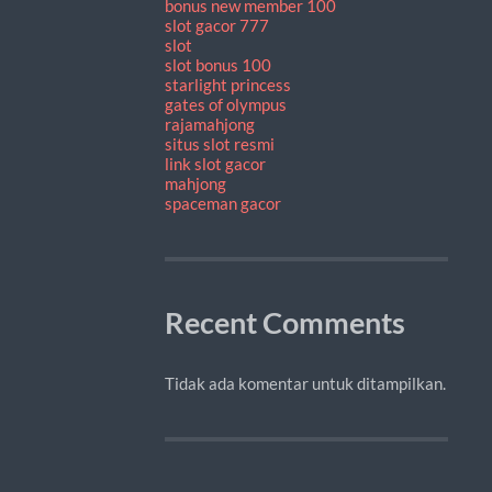
bonus new member 100
slot gacor 777
slot
slot bonus 100
starlight princess
gates of olympus
rajamahjong
situs slot resmi
link slot gacor
mahjong
spaceman gacor
Recent Comments
Tidak ada komentar untuk ditampilkan.