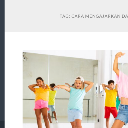
TAG:
CARA MENGAJARKAN D