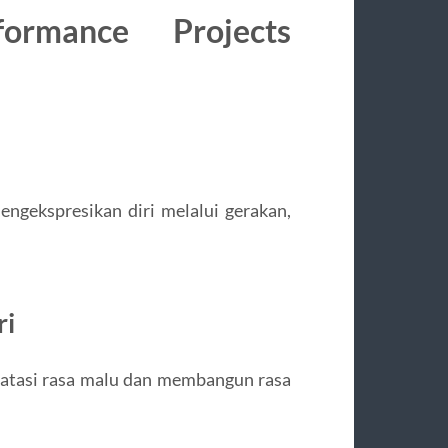
rmance Projects
ngekspresikan diri melalui gerakan,
ri
atasi rasa malu dan membangun rasa