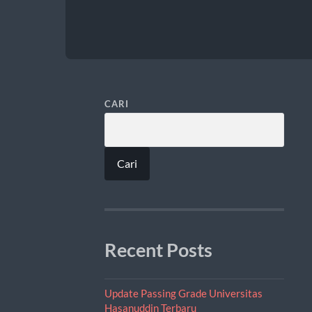
CARI
Cari
Recent Posts
Update Passing Grade Universitas
Hasanuddin Terbaru