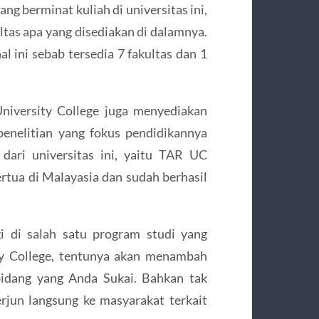
ng berminat kuliah di universitas ini,
ltas apa yang disediakan di dalamnya.
l ini sebab tersedia 7 fakultas dan 1
niversity College juga menyediakan
penelitian yang fokus pendidikannya
 dari universitas ini, yaitu TAR UC
rtua di Malayasia dan sudah berhasil
i di salah satu program studi yang
ty College, tentunya akan menambah
dang yang Anda Sukai. Bahkan tak
rjun langsung ke masyarakat terkait