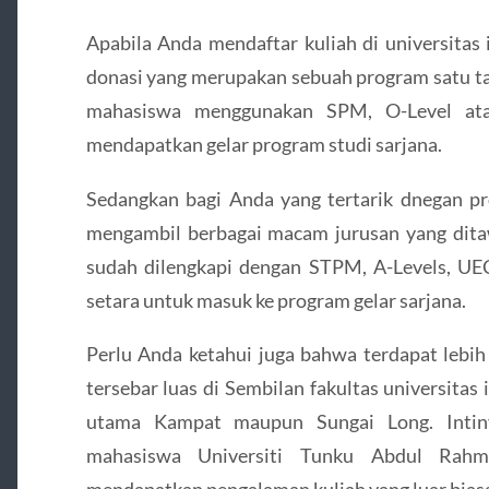
Apabila Anda mendaftar kuliah di universitas
donasi yang merupakan sebuah program satu 
mahasiswa menggunakan SPM, O-Level atau
mendapatkan gelar program studi sarjana.
Sedangkan bagi Anda yang tertarik dnegan pr
mengambil berbagai macam jurusan yang ditaw
sudah dilengkapi dengan STPM, A-Levels, U
setara untuk masuk ke program gelar sarjana.
Perlu Anda ketahui juga bahwa terdapat lebi
tersebar luas di Sembilan fakultas universitas
utama Kampat maupun Sungai Long. Intiny
mahasiswa Universiti Tunku Abdul Rah
mendapatkan pengalaman kuliah yang luar bias