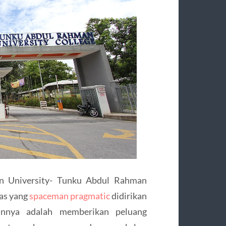
 University- Tunku Abdul Rahman
tas yang
spaceman pragmatic
didirikan
annya adalah memberikan peluang