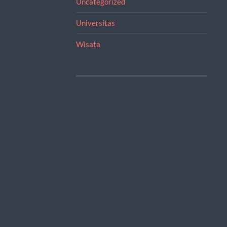
Uncategorized
Universitas
Wisata