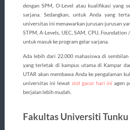
dengan SPM, O-Level atau kualifikasi yang s
sarjana. Sedangkan, untuk Anda yang terta
universitas ini menawarkan jurusan-jurusan 
STPM, A-Levels, UEC, SAM, CPU, Foundation / 
untuk masuk ke program gelar sarjana.
Ada lebih dari 22.000 mahasiswa di sembilan f
yang terletak di kampus utama di Kampar da
UTAR akan membawa Anda ke pengalaman kuliah
universitas ini lewat
slot gacor hari ini
agen pe
berjalan lebih mudah.
Fakultas Universiti Tunk