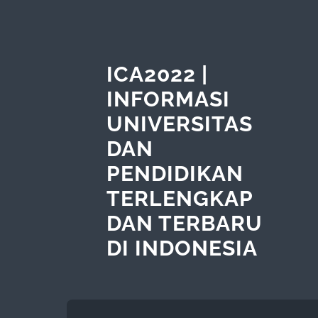
ICA2022 |
INFORMASI
UNIVERSITAS
DAN
PENDIDIKAN
TERLENGKAP
DAN TERBARU
DI INDONESIA