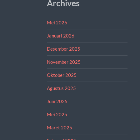
Archives
Mei 2026
Januari 2026
Desember 2025
November 2025
Oktober 2025
Agustus 2025
Juni 2025
Mei 2025
Maret 2025