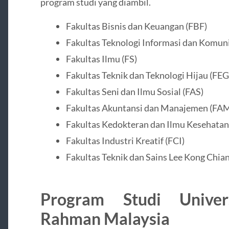
program studi yang diambil.
Fakultas Bisnis dan Keuangan (FBF)
Fakultas Teknologi Informasi dan Komuni
Fakultas Ilmu (FS)
Fakultas Teknik dan Teknologi Hijau (FEG
Fakultas Seni dan Ilmu Sosial (FAS)
Fakultas Akuntansi dan Manajemen (FA
Fakultas Kedokteran dan Ilmu Kesehata
Fakultas Industri Kreatif (FCI)
Fakultas Teknik dan Sains Lee Kong Chia
Program Studi Univer
Rahman Malaysia