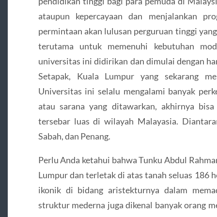
pendidikan tinggi bagi para pemuda di Malays
ataupun kepercayaan dan menjalankan pr
permintaan akan lulusan perguruan tinggi yang
terutama untuk memenuhi kebutuhan moda
universitas ini didirikan dan dimulai dengan h
Setapak, Kuala Lumpur yang sekarang me
Universitas ini selalu mengalami banyak per
atau sarana yang ditawarkan, akhirnya bi
tersebar luas di wilayah Malayasia. Diantara
Sabah, dan Penang.
Perlu Anda ketahui bahwa Tunku Abdul Rahman 
Lumpur dan terletak di atas tanah seluas 186
ikonik di bidang aristekturnya dalam mem
struktur mederna juga dikenal banyak orang m